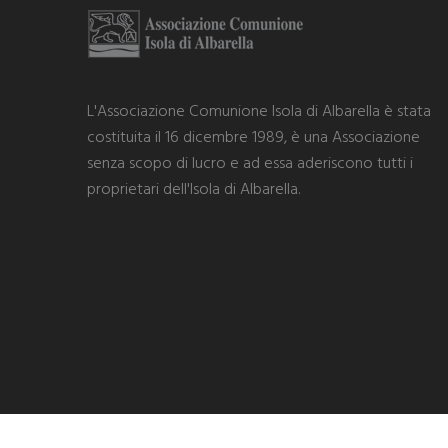
L'Associazione Comunione Isola di Albarella è stata
costituita il 16 dicembre 1989, è una Associazione
senza scopo di lucro e ad essa aderiscono tutti i
proprietari dell'Isola di Albarella.