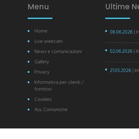
Menu
Ultime 
Home
08.06.2026
| 
Live webcam
02.06.2026
| I
News e comunicazioni
Gallery
21.05.2026
| I
Privacy
Informativa per clienti /
fornitori
Cookies
Ass. Comunione