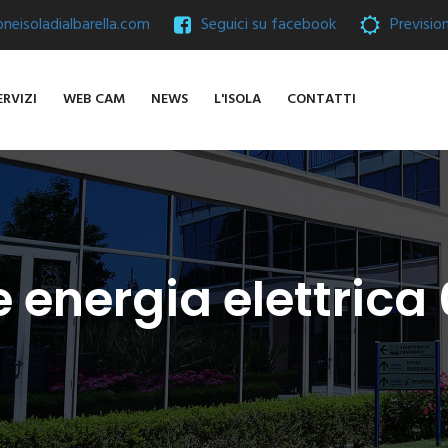
eisoladialbarella.com
Seguici su facebook
Previsio
ERVIZI
WEB CAM
NEWS
L'ISOLA
CONTATTI
e energia elettric