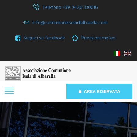
Telefono +39 0426 330016
info@comunioneisoladialbarella.com
Seguici su facebook
Previsioni meteo
AREA RISERVATA