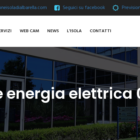
eisoladialbarella.com
Seguici su facebook
Previsio
ERVIZI
WEB CAM
NEWS
L'ISOLA
CONTATTI
e energia elettric