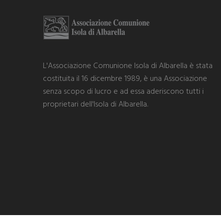
L'Associazione Comunione Isola di Albarella è stata
costituita il 16 dicembre 1989, è una Associazione
senza scopo di lucro e ad essa aderiscono tutti i
proprietari dell'Isola di Albarella.