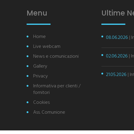
Menu
Ultime 
Home
08.06.2026
| 
Live webcam
02.06.2026
| I
News e comunicazioni
Gallery
21.05.2026
| I
Privacy
Informativa per clienti /
fornitori
Cookies
Ass. Comunione