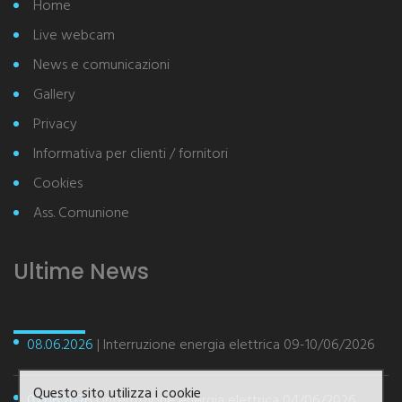
Home
Live webcam
News e comunicazioni
Gallery
Privacy
Informativa per clienti / fornitori
Cookies
Ass. Comunione
Ultime News
08.06.2026
| Interruzione energia elettrica 09-10/06/2026
Questo sito utilizza i cookie
02.06.2026
| Interruzione energia elettrica 04/06/2026