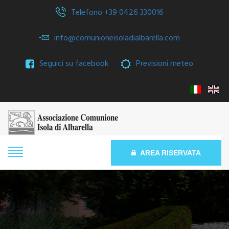
Telefono +39 0426 330016
info@comunioneisoladialbarella.com
Seguici su facebook
Previsioni meteo
AREA RISERVATA