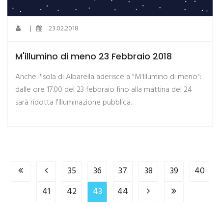
|
23.02.2018
M'illumino di meno 23 Febbraio 2018
Anche l'Isola di Albarella aderisce a "M'Illumino di meno":
dalle ore 17.00 del 23 febbraio fino alla mattina del 24
sarà ridotta l'illuminazione pubblica.
35
36
37
38
39
40
41
42
43
44