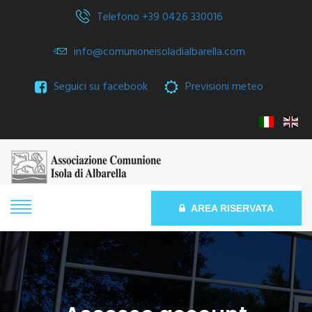
Telefono +39 0426 330016
info@comunioneisoladialbarella.com
Seguici su facebook
Previsioni meteo
AREA RISERVATA