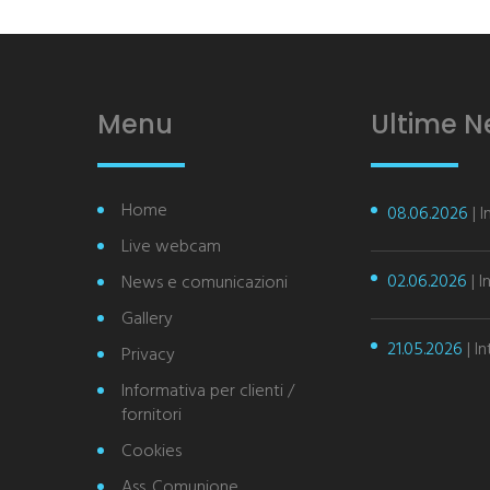
Menu
Ultime 
Home
08.06.2026
| 
Live webcam
02.06.2026
| I
News e comunicazioni
Gallery
21.05.2026
| I
Privacy
Informativa per clienti /
fornitori
Cookies
Ass. Comunione