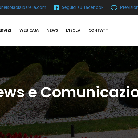
eisoladialbarella.com
Seguici su facebook
Previsio
ERVIZI
WEB CAM
NEWS
L'ISOLA
CONTATTI
ews e Comunicazio