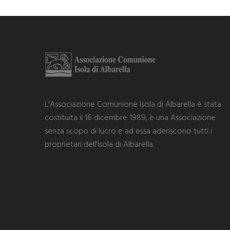
L'Associazione Comunione Isola di Albarella è stata
costituita il 16 dicembre 1989, è una Associazione
senza scopo di lucro e ad essa aderiscono tutti i
proprietari dell'Isola di Albarella.