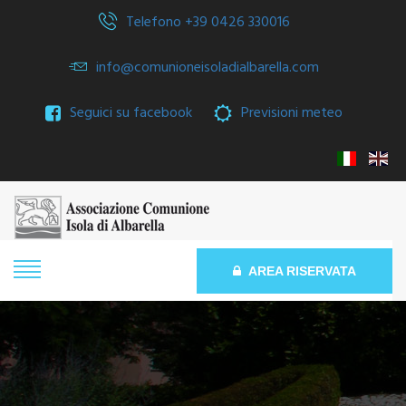
Telefono +39 0426 330016
info@comunioneisoladialbarella.com
Seguici su facebook
Previsioni meteo
AREA RISERVATA