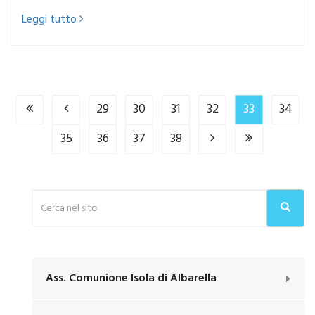
Leggi tutto
29
30
31
32
33
34
35
36
37
38
Ass. Comunione Isola di Albarella